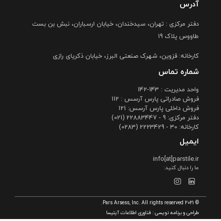
آدرس
دفتر مرکزی : تهران، سیدخندان، خیابان ارسباران، نبش بن بست
طاووس پلاک 19
کارخانه: قزوین، شهرک صنعتی البرز، خیابان ذکریای رازی
شماره تماس
واحد مدیریت : 143-142
فروش صادراتی پارس آرسس : 112
فروش داخلی پارس آرسس: 121
دفتر مرکزی: 9 - 22883447 (021)
کارخانه: 30 - 2223429 (0283)
ایمیل
info[at]parstile.ir
ما را دنبال کنید:
© 2021 Pars Arsess, Inc. All rights reserved.
طراحی و برنامه نویسی :
فناوری اطلاعات آیتیسا