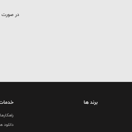
در صورت ت
برند ها
خدمات
راهکارها
دانلود ها