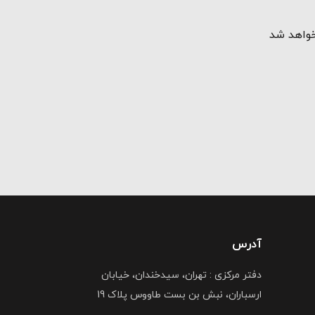
خواهد شد
آدرس
دفتر مرکزی : تهران، سیدخندان، خیابان
ارسباران، نبش بن بست طاووس پلاک 19