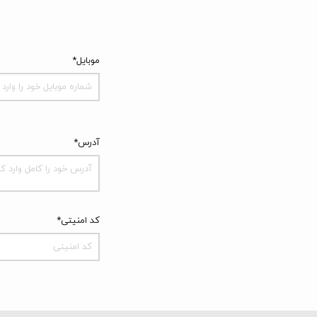
موبایل*
آدرس*
کد امنیتی*