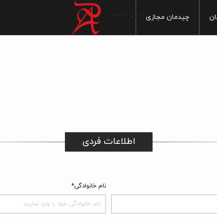
ان
چیدمان مجازی
خانه
آشپزخانه
ماربل
س بهداشتی
سنگ
سرویس بهداشتی
ایی
پذیرایی
چوب
 خواب
اتاق خواب
سیمان
1
 آزاد
فضای آزاد
مدرن
اطلاعات فردی
1
سنتی
1
20
نام خانوادگی*
1