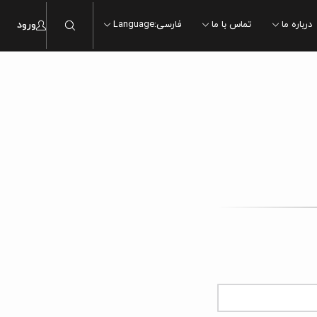
درباره ما
تماس با ما
فارسی
:
Language
ورود
ماربل
ماربل
سنگ
سنگ
چوب
چوب
سیمان
سیمان
مدرن
مدرن
سنتی
سنتی