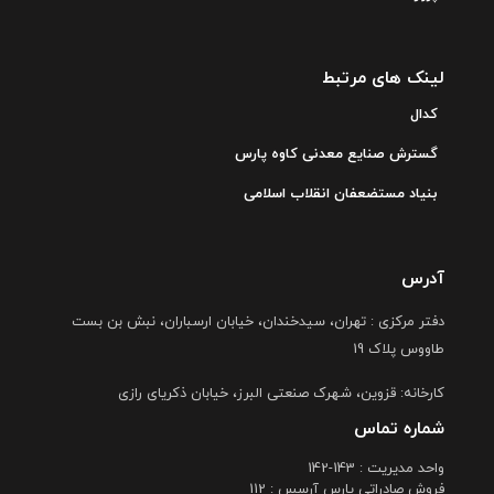
لینک های مرتبط
کدال
گسترش صنایع معدنی کاوه پارس
بنیاد مستضعفان انقلاب اسلامی
آدرس
دفتر مرکزی : تهران، سیدخندان، خیابان ارسباران، نبش بن بست
طاووس پلاک 19
کارخانه: قزوین، شهرک صنعتی البرز، خیابان ذکریای رازی
شماره تماس
واحد مدیریت : 143-142
فروش صادراتی پارس آرسس : 112