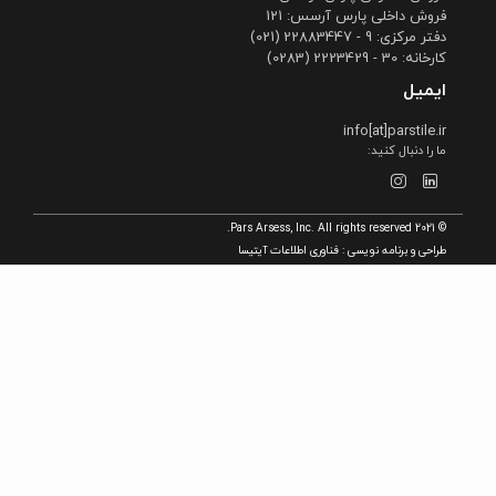
فروش داخلی پارس آرسس: 121
دفتر مرکزی: 9 - 22883447 (021)
کارخانه: 30 - 2223429 (0283)
ایمیل
info[at]parstile.ir
ما را دنبال کنید:
© 2021 Pars Arsess, Inc. All rights reserved.
طراحی و برنامه نویسی :
فناوری اطلاعات آیتیسا