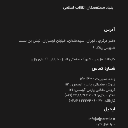
دفتر مرکزی : تهران، سیدخندان، خیابان ارسباران، نبش بن بست
طاووس پلاک 19
کارخانه: قزوین، شهرک صنعتی البرز، خیابان ذکریای رازی
شماره تماس
واحد مدیریت : 143-142
فروش صادراتی پارس آرسس : 112
فروش داخلی پارس آرسس: 121
دفتر مرکزی: 9 - 22883447 (021)
کارخانه: 30 - 2223429 (0283)
ایمیل
info[at]parstile.ir
ما را دنبال کنید:
© 2021 Pars Arsess, Inc. All rights reserved.
طراحی و برنامه نویسی :
فناوری اطلاعات آیتیسا