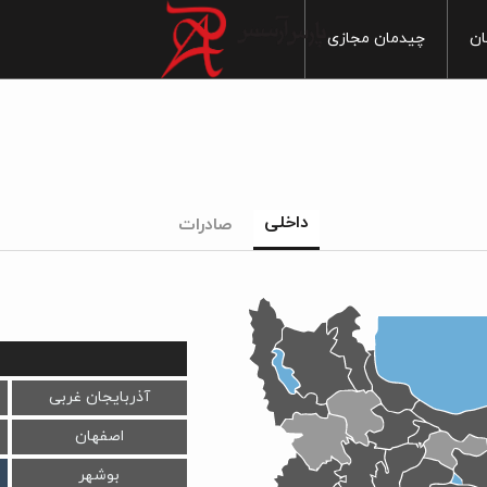
ان
چیدمان مجازی
خانه
آشپزخانه
ماربل
س بهداشتی
سنگ
سرویس بهداشتی
داخلی
صادرات
ایی
پذیرایی
چوب
 خواب
اتاق خواب
سیمان
1
 آزاد
فضای آزاد
مدرن
1
سنتی
1
آذربایجان غربی
20
اصفهان
1
بوشهر