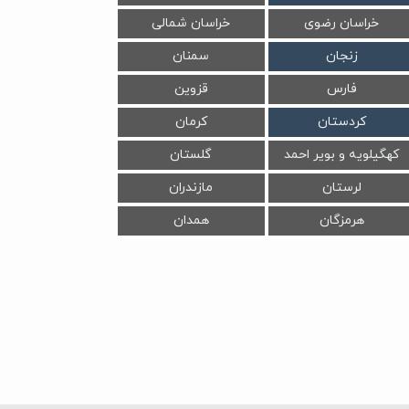
خراسان رضوی
خراسان شمالی
زنجان
سمنان
فارس
قزوین
کردستان
کرمان
کهگیلویه و بویر احمد
گلستان
لرستان
مازندران
هرمزگان
همدان