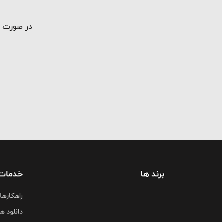
در صورت ت
برند ها
خدمات
راهکارها
دانلود ها