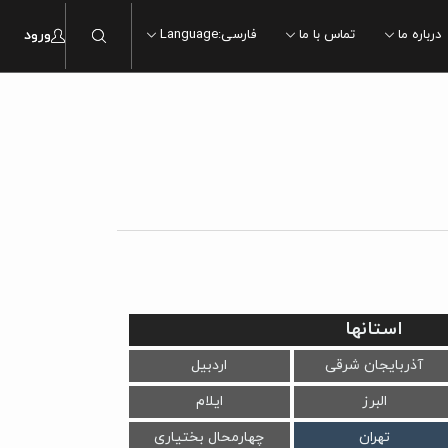
درباره ما
تماس با ما
فارسی
:
Language
ورود
ماربل
ماربل
سنگ
سنگ
چوب
چوب
سیمان
سیمان
مدرن
مدرن
سنتی
استانها
سنتی
آذربایجان شرقی
اردبیل
البرز
ایلام
تهران
چهارمحال بختیاری