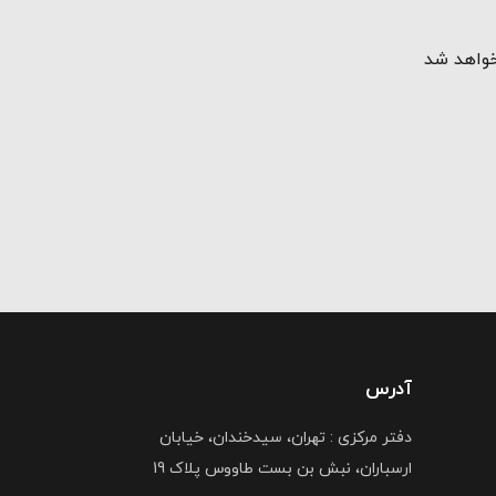
خواهد شد
آدرس
دفتر مرکزی : تهران، سیدخندان، خیابان
ارسباران، نبش بن بست طاووس پلاک 19