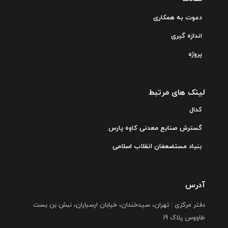
دعوت به همکاری
اندازه گیری
پروژه
لینک های مرتبط
کدال
گسترش صنایع معدنی کاوه پارس
بنیاد مستضعفان انقلاب اسلامی
آدرس
دفتر مرکزی : تهران، سیدخندان، خیابان ارسباران، نبش بن بست
طاووس پلاک 19