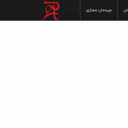
ان
چیدمان مجازی
خانه
آشپزخانه
ماربل
س بهداشتی
سنگ
سرویس بهداشتی
ایی
پذیرایی
چوب
 خواب
اتاق خواب
سیمان
1
 آزاد
فضای آزاد
مدرن
1
سنتی
1
20
1