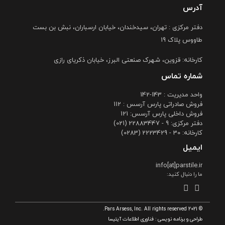
آدرس
دفتر مرکزی : تهران، سیدخندان، خیابان ارسباران، نبش بن بست
طاووس پلاک 19
کارخانه: قزوین، شهرک صنعتی البرز، خیابان ذکریای رازی
شماره تماس
واحد مدیریت : 143-142
فروش صادراتی پارس آرسس : 112
فروش داخلی پارس آرسس: 121
دفتر مرکزی: 9 - 22883447 (021)
کارخانه: 30 - 2223429 (0283)
ایمیل
info[at]parstile.ir
ما را دنبال کنید:
© 2021 Pars Arsess, Inc. All rights reserved.
طراحی و برنامه نویسی :
فناوری اطلاعات آیتیسا