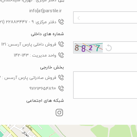
دفتر مرکزی : تهران، سیدخندان،
info[at]parstile.ir
دفتر مرکزی: 9 - 22883447 (021)
شماره های داخلی
فروش داخلی پارس آرسس: 121
واحد مدیریت : 143-142
بخش خارجی
فروش صادراتی پارس آرسس : 112
+9721365489
شبکه های اجتماعی