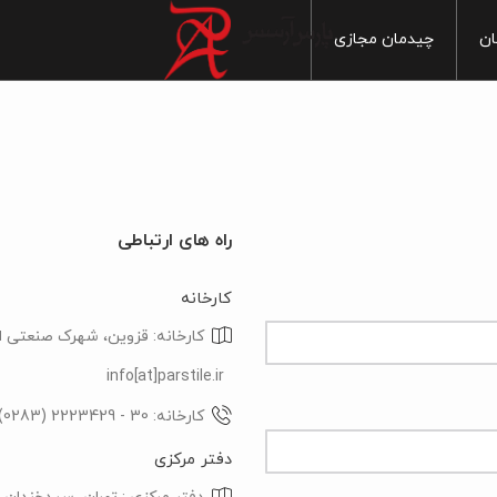
ان
چیدمان مجازی
خانه
آشپزخانه
ماربل
س بهداشتی
سنگ
سرویس بهداشتی
ایی
پذیرایی
چوب
راه های ارتباطی
 خواب
اتاق خواب
سیمان
کارخانه
1
 آزاد
فضای آزاد
مدرن
کارخانه: قزوین، شهرک صنعتی الب
1
سنتی
1
info[at]parstile.ir
20
کارخانه: 30 - 2223429 (0283)
دفتر مرکزی
1