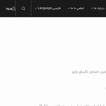
درباره ما
تماس با ما
فارسی
:
Language
ورود
ماربل
ماربل
سنگ
سنگ
چوب
چوب
سیمان
سیمان
مدرن
مدرن
رز، خیابان ذکریای رازی
سنتی
سنتی