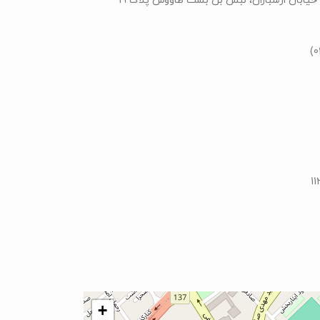
 خیابان ارسباران، نبش بن بست طاووس پلاک 19
+