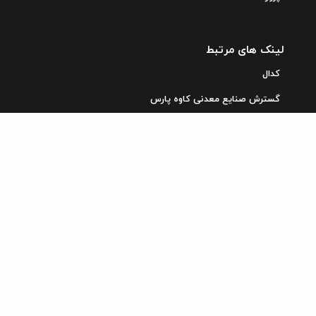
لینک های مرتبط
کدال
گسترش صنایع معدنی کاوه پارس
بنیاد مستضعفان انقلاب اسلامی
آدرس
دفتر مرکزی : تهران، سیدخندان، خیابان ارسباران، نبش بن بست
طاووس پلاک 19
کارخانه: قزوین، شهرک صنعتی البرز، خیابان ذکریای رازی
شماره تماس
واحد مدیریت : 143-142
فروش صادراتی پارس آرسس : 112