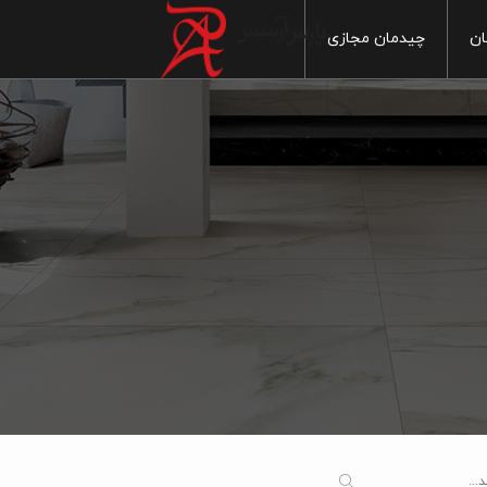
ان
چیدمان مجازی
خانه
آشپزخانه
ماربل
س بهداشتی
سنگ
سرویس بهداشتی
ایی
پذیرایی
چوب
 خواب
اتاق خواب
سیمان
1
 آزاد
فضای آزاد
مدرن
1
سنتی
1
20
1