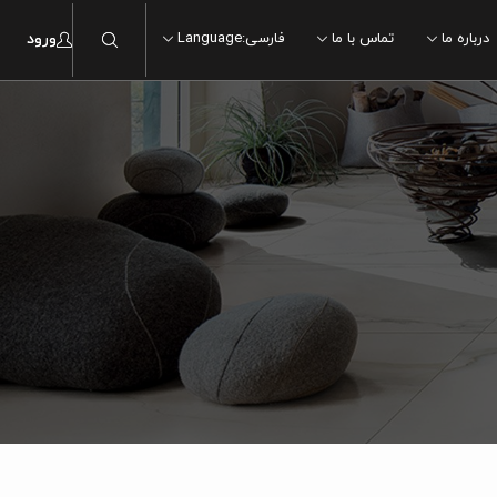
درباره ما
تماس با ما
فارسی
:
Language
ورود
ماربل
ماربل
سنگ
سنگ
چوب
چوب
سیمان
سیمان
مدرن
مدرن
سنتی
سنتی