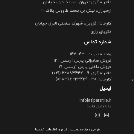
دفتر مرکزی : تهران، سیدخندان، خیابان
ارسباران، نبش بن بست طاووس پلاک 19
کارخانه: قزوین، شهرک صنعتی البرز، خیابان
ذکریای رازی
شماره تماس
واحد مدیریت : 143-142
فروش صادراتی پارس آرسس : 112
فروش داخلی پارس آرسس: 121
دفتر مرکزی: 9 - 22883447 (021)
کارخانه: 30 - 2223429 (0283)
ایمیل
info[at]parstile.ir
ما را دنبال کنید:
طراحی و برنامه نویسی :
فناوری اطلاعات آیتیسا