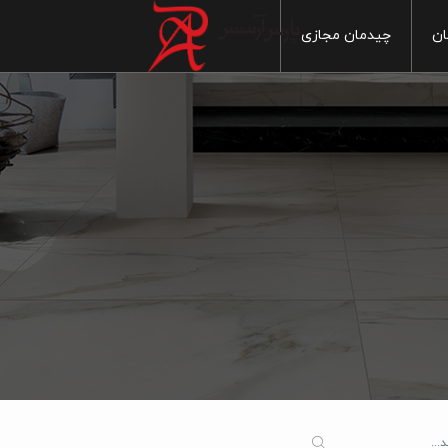
ان
چیدمان مجازی
خانه
آشپزخانه
ماربل
س بهداشتی
سنگ
سرویس بهداشتی
ایی
پذیرایی
چوب
 خواب
اتاق خواب
سیمان
1
 آزاد
فضای آزاد
مدرن
1
سنتی
1
20
1