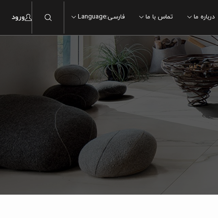
درباره ما
تماس با ما
فارسی
:
Language
ورود
ماربل
ماربل
سنگ
سنگ
چوب
چوب
سیمان
سیمان
مدرن
مدرن
سنتی
سنتی