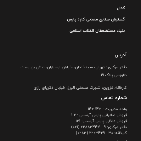
کدال
گسترش صنایع معدنی کاوه پارس
بنیاد مستضعفان انقلاب اسلامی
آدرس
دفتر مرکزی : تهران، سیدخندان، خیابان ارسباران، نبش بن بست
طاووس پلاک 19
کارخانه: قزوین، شهرک صنعتی البرز، خیابان ذکریای رازی
شماره تماس
واحد مدیریت : 143-142
فروش صادراتی پارس آرسس : 112
فروش داخلی پارس آرسس: 121
دفتر مرکزی: 9 - 22883447 (021)
کارخانه: 30 - 2223429 (0283)