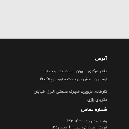
آدرس
دفتر مرکزی : تهران، سیدخندان، خیابان
ارسباران، نبش بن بست طاووس پلاک 19
کارخانه: قزوین، شهرک صنعتی البرز، خیابان
ذکریای رازی
شماره تماس
واحد مدیریت : 143-142
فروش صادراتی پارس آرسس : 112