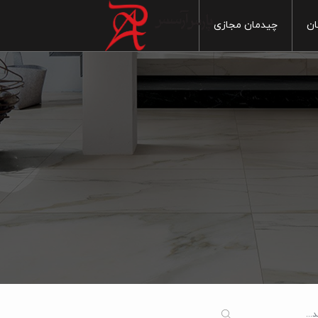
ان
چیدمان مجازی
خانه
آشپزخانه
ماربل
س بهداشتی
سنگ
سرویس بهداشتی
ایی
پذیرایی
چوب
 خواب
اتاق خواب
سیمان
1
 آزاد
فضای آزاد
مدرن
1
سنتی
1
20
1