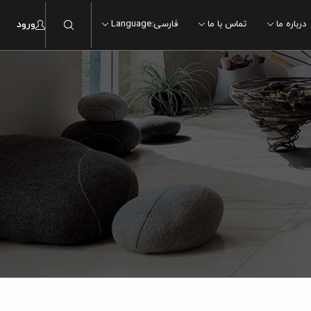
درباره ما
تماس با ما
فارسی
:
Language
ورود
ماربل
ماربل
سنگ
سنگ
چوب
چوب
سیمان
سیمان
مدرن
مدرن
سنتی
سنتی