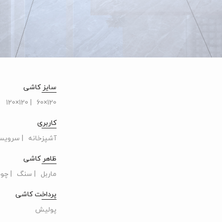
سایز کاشی
| 120×120
120×60
کاربری
آشپزخانه
| سرویس
ظاهر کاشی
ماربل
| سنگ
| چو
پرداخت کاشی
پولیش