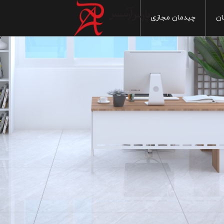
ان
چیدمان مجازی
خانه
آشپزخانه
ماربل
س بهداشتی
سنگ
سرویس بهداشتی
ایی
پذیرایی
چوب
 خواب
اتاق خواب
سیمان
1
 آزاد
فضای آزاد
مدرن
1
سنتی
1
20
1