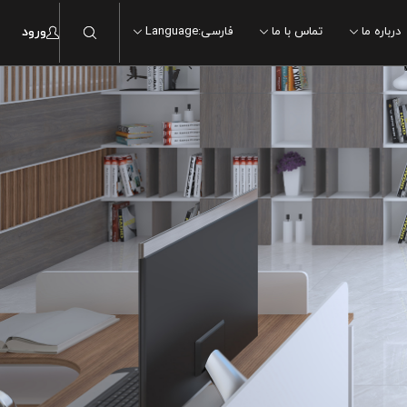
درباره ما
تماس با ما
فارسی
:
Language
ورود
ماربل
ماربل
سنگ
سنگ
چوب
چوب
سیمان
سیمان
مدرن
مدرن
سنتی
سنتی