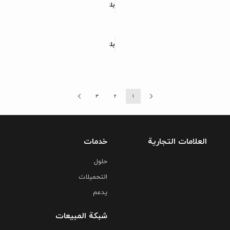
بلاط البورسلین لاندا
بلاط البورسلین پورتوریکو
3
2
1
العلامات التجارية
خدمات
حلول
التحمیلات
یدعم
شبكة المبيعات