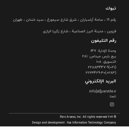
تبوك
رقم 19 ، ساحة أراسباران ، شرق شارع سیمورغ ، سید خندان ، طهران
قزوین ، مدینة البرز الصناعیة ، شارع زکریا الرازی
رقم التليفون
وحدة الإدارة: 147
بیع بارس میداس: 281
التسویق: 108
(021)22883447-9
(0283)2223429-30
البريد الإلكتروني
info[at]parstile.ir
تابعنا:
© 2021 Pars Arsess, Inc. All rights reserved.
Design and development :
Itsa Information Technology Company