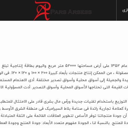
زی
مطبخ
رخام
استراحة
صخر
غرفة الاستراحة
لمعیشة
خشب
غرفة المعیشة
وم
غرفة نوم
یبنی
ارج
فی الخارج
عصری
والجمیلة إلى أسواق محلیة وأسواق تصدیر مختلفة. أدى الاهتمام المستمر با
 القیمة التی تحتاجها الأسواق المحلیة وأسواق التصدیر. أدت المسؤولیة الاجت
1
تقلیدی
ات التوزیع باستخدام تقنیات جدیدة ورأس مال بشری قادر على الامتثال للمت
1
خرة کعلامة تجاریة رائدة فی صناعة بلاط السیرامیک فی منطقة الشرق الأوسط 
عتادة للمنتج. بالنسبة لنا ، الجودة مفهوم متعدد الأبعاد: جودة المنتج وجودة 
1