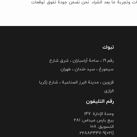
عات وتجربة ما بعد الشراء. نحن نضمن جودة تفوق توقعات
تبوك
رقم 19 ، ساحة أراسباران ، شرق شارع
سیمورغ ، سید خندان ، طهران
قزوین ، مدینة البرز الصناعیة ، شارع زکریا
الرازی
رقم التليفون
وحدة الإدارة: 147
بیع بارس میداس: 281
التسویق: 108
(021)22883447-9