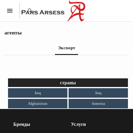
агенты
Экспорт
страны
Iraq
Iraq
Afghanistan
Armenia
Бренды
Услуги